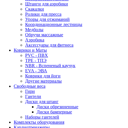
Штанги для аэробики
Скакалки
Ролики для пресса
Упоры для отжиманий
Координационные лестницы
Медболы
Обручи массажные
Аэробика
Аксессуары для фитнеса
Коврики и Маты
PVC - ПВХ
TPE - ТПЭ
NBR - Вспененый каучук
EVA - ЭВА
Коврики для йоги
Другие материалы
Свободные веса
Гири
Гантели
Диски для штанг
Диски обрезиненные
Диски бамперные
Наборы гантелей
Комплекты оборудования
Кардиотренажеры