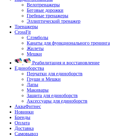
Велотренажеры
Беговые дорожки
Гребные тренажеры
Эллиптический тренажер
Тренажеры
CrossFit
Слэмболы
Канаты для функционального тренинга
Жилеты
Мешки
Реабилитация и восстановление
Единоборства
Перчатки для единоборств
Груши и Мешки
Лапы
Макивары
Защита для единоборств
Аксессуары для единоборств
АкваФитнес
Новинки
Бренды
Оплата
Доставка
Самовывоз