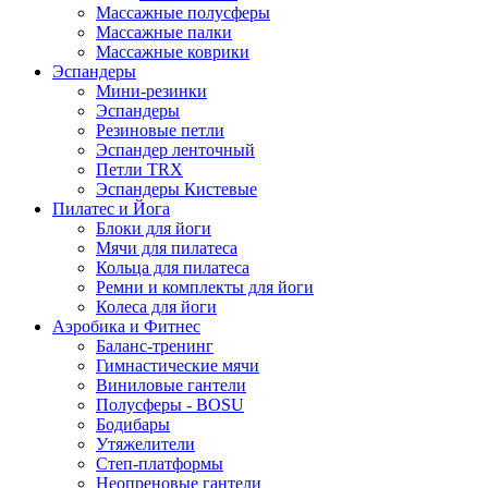
Массажные полусферы
Массажные палки
Массажные коврики
Эспандеры
Мини-резинки
Эспандеры
Резиновые петли
Эспандер ленточный
Петли TRX
Эспандеры Кистевые
Пилатес и Йога
Блоки для йоги
Мячи для пилатеса
Кольца для пилатеса
Ремни и комплекты для йоги
Колеса для йоги
Аэробика и Фитнес
Баланс-тренинг
Гимнастические мячи
Виниловые гантели
Полусферы - BOSU
Бодибары
Утяжелители
Степ-платформы
Неопреновые гантели