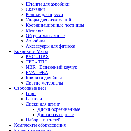
Штанги для аэробики
Скакалки
Ролики для пресса
Упоры для отжиманий
Координационные лестницы
Медболы
Обручи массажные
Аэробика
Аксессуары для фитнеса
Коврики и Маты
PVC - ПВХ
TPE - ТПЭ
NBR - Вспененый каучук
EVA - ЭВА
Коврики для йоги
Другие материалы
Свободные веса
Гири
Гантели
Диски для штанг
Диски обрезиненные
Диски бамперные
Наборы гантелей
Комплекты оборудования
Кардиотренажеры