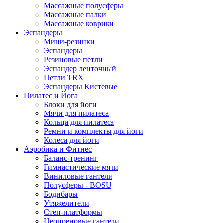
Массажные полусферы
Массажные палки
Массажные коврики
Эспандеры
Мини-резинки
Эспандеры
Резиновые петли
Эспандер ленточный
Петли TRX
Эспандеры Кистевые
Пилатес и Йога
Блоки для йоги
Мячи для пилатеса
Кольца для пилатеса
Ремни и комплекты для йоги
Колеса для йоги
Аэробика и Фитнес
Баланс-тренинг
Гимнастические мячи
Виниловые гантели
Полусферы - BOSU
Бодибары
Утяжелители
Степ-платформы
Неопреновые гантели