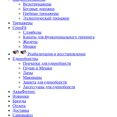
Велотренажеры
Беговые дорожки
Гребные тренажеры
Эллиптический тренажер
Тренажеры
CrossFit
Слэмболы
Канаты для функционального тренинга
Жилеты
Мешки
Реабилитация и восстановление
Единоборства
Перчатки для единоборств
Груши и Мешки
Лапы
Макивары
Защита для единоборств
Аксессуары для единоборств
АкваФитнес
Новинки
Бренды
Оплата
Доставка
Самовывоз