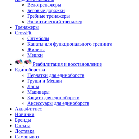
Велотренажеры
Беговые дорожки
Гребные тренажеры
Эллиптический тренажер
Тренажеры
CrossFit
Слэмболы
Канаты для функционального тренинга
Жилеты
Мешки
Реабилитация и восстановление
Единоборства
Перчатки для единоборств
Груши и Мешки
Лапы
Макивары
Защита для единоборств
Аксессуары для единоборств
АкваФитнес
Новинки
Бренды
Оплата
Доставка
Самовывоз