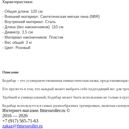
Характеристики:
- Общая длина: 120 см
- Внешний материал: Синтетическая мягкая пена (NBR)
- Внутренний материал: Сталь
- Длина (без наконечников): 110 см
- Диаметр: 3,5 см
- Материал наконечников: Пластик
- Вес общий: 3 кг
- Цвет: Розовый
Описание
Бодибар – это усовершенствованная гимнастическая палка, представляющая
Его прелесть в том, что каждый может выбрать себе подходящий вес для тр
Удобный и универсальный, бодибар может быть использован не только в гру
Бодибар используется в самых разнообразных тренировках, включая силовую 
Интернет-магазин fitnessroller.ru ©
2016 — 2026
+7 (917) 565-71-63
zakaz@fitnessroller.ru