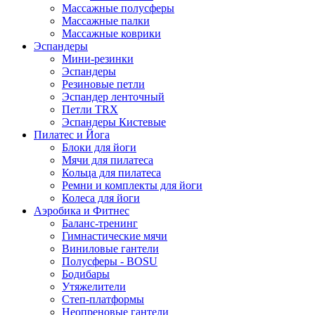
Массажные полусферы
Массажные палки
Массажные коврики
Эспандеры
Мини-резинки
Эспандеры
Резиновые петли
Эспандер ленточный
Петли TRX
Эспандеры Кистевые
Пилатес и Йога
Блоки для йоги
Мячи для пилатеса
Кольца для пилатеса
Ремни и комплекты для йоги
Колеса для йоги
Аэробика и Фитнес
Баланс-тренинг
Гимнастические мячи
Виниловые гантели
Полусферы - BOSU
Бодибары
Утяжелители
Степ-платформы
Неопреновые гантели