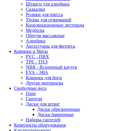
Штанги для аэробики
Скакалки
Ролики для пресса
Упоры для отжиманий
Координационные лестницы
Медболы
Обручи массажные
Аэробика
Аксессуары для фитнеса
Коврики и Маты
PVC - ПВХ
TPE - ТПЭ
NBR - Вспененый каучук
EVA - ЭВА
Коврики для йоги
Другие материалы
Свободные веса
Гири
Гантели
Диски для штанг
Диски обрезиненные
Диски бамперные
Наборы гантелей
Комплекты оборудования
Кардиотренажеры