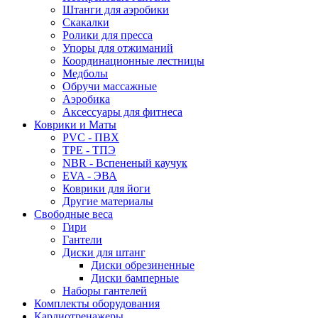
Штанги для аэробики
Скакалки
Ролики для пресса
Упоры для отжиманий
Координационные лестницы
Медболы
Обручи массажные
Аэробика
Аксессуары для фитнеса
Коврики и Маты
PVC - ПВХ
TPE - ТПЭ
NBR - Вспененый каучук
EVA - ЭВА
Коврики для йоги
Другие материалы
Свободные веса
Гири
Гантели
Диски для штанг
Диски обрезиненные
Диски бамперные
Наборы гантелей
Комплекты оборудования
Кардиотренажеры