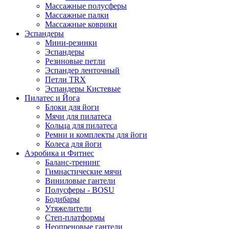
Массажные полусферы
Массажные палки
Массажные коврики
Эспандеры
Мини-резинки
Эспандеры
Резиновые петли
Эспандер ленточный
Петли TRX
Эспандеры Кистевые
Пилатес и Йога
Блоки для йоги
Мячи для пилатеса
Кольца для пилатеса
Ремни и комплекты для йоги
Колеса для йоги
Аэробика и Фитнес
Баланс-тренинг
Гимнастические мячи
Виниловые гантели
Полусферы - BOSU
Бодибары
Утяжелители
Степ-платформы
Неопреновые гантели