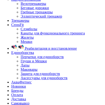
Велотренажеры
Беговые дорожки
Гребные тренажеры
Эллиптический тренажер
Тренажеры
CrossFit
Слэмболы
Канаты для функционального тренинга
Жилеты
Мешки
Реабилитация и восстановление
Единоборства
Перчатки для единоборств
Груши и Мешки
Лапы
Макивары
Защита для единоборств
Аксессуары для единоборств
АкваФитнес
Новинки
Бренды
Оплата
Доставка
Самовывоз