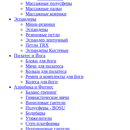
Массажные полусферы
Массажные палки
Массажные коврики
Эспандеры
Мини-резинки
Эспандеры
Резиновые петли
Эспандер ленточный
Петли TRX
Эспандеры Кистевые
Пилатес и Йога
Блоки для йоги
Мячи для пилатеса
Кольца для пилатеса
Ремни и комплекты для йоги
Колеса для йоги
Аэробика и Фитнес
Баланс-тренинг
Гимнастические мячи
Виниловые гантели
Полусферы - BOSU
Бодибары
Утяжелители
Степ-платформы
Неопреновые гантели