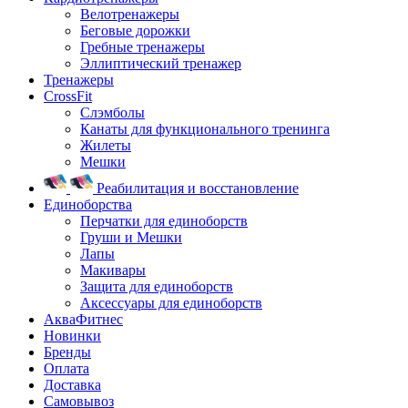
Велотренажеры
Беговые дорожки
Гребные тренажеры
Эллиптический тренажер
Тренажеры
CrossFit
Слэмболы
Канаты для функционального тренинга
Жилеты
Мешки
Реабилитация и восстановление
Единоборства
Перчатки для единоборств
Груши и Мешки
Лапы
Макивары
Защита для единоборств
Аксессуары для единоборств
АкваФитнес
Новинки
Бренды
Оплата
Доставка
Самовывоз