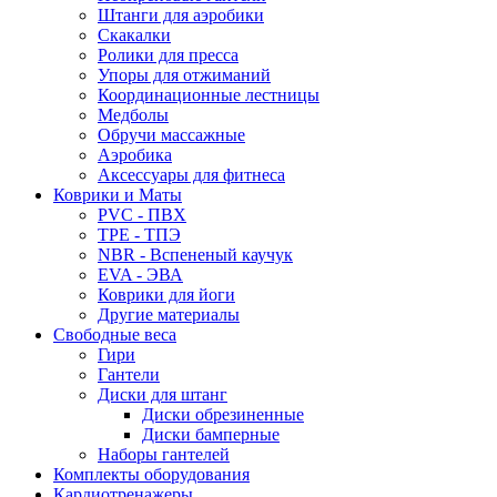
Штанги для аэробики
Скакалки
Ролики для пресса
Упоры для отжиманий
Координационные лестницы
Медболы
Обручи массажные
Аэробика
Аксессуары для фитнеса
Коврики и Маты
PVC - ПВХ
TPE - ТПЭ
NBR - Вспененый каучук
EVA - ЭВА
Коврики для йоги
Другие материалы
Свободные веса
Гири
Гантели
Диски для штанг
Диски обрезиненные
Диски бамперные
Наборы гантелей
Комплекты оборудования
Кардиотренажеры