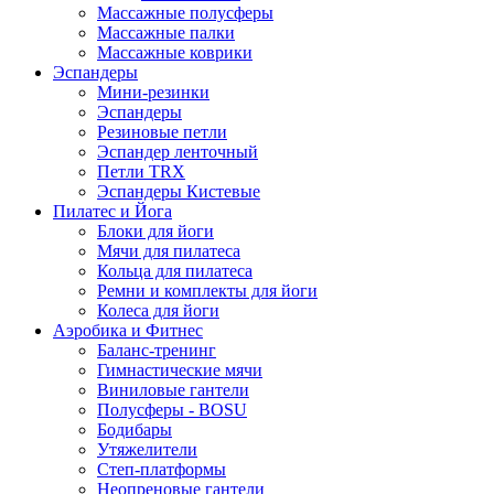
Массажные полусферы
Массажные палки
Массажные коврики
Эспандеры
Мини-резинки
Эспандеры
Резиновые петли
Эспандер ленточный
Петли TRX
Эспандеры Кистевые
Пилатес и Йога
Блоки для йоги
Мячи для пилатеса
Кольца для пилатеса
Ремни и комплекты для йоги
Колеса для йоги
Аэробика и Фитнес
Баланс-тренинг
Гимнастические мячи
Виниловые гантели
Полусферы - BOSU
Бодибары
Утяжелители
Степ-платформы
Неопреновые гантели