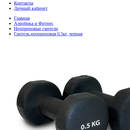
Контакты
Личный кабинет
Главная
Аэробика и Фитнес
Неопреновые гантели
Гантель неопреновая 0.5кг, черная