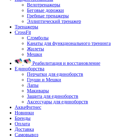
Велотренажеры
Беговые дорожки
Гребные тренажеры
Эллиптический тренажер
Тренажеры
CrossFit
Слэмболы
Канаты для функционального тренинга
Жилеты
Мешки
Реабилитация и восстановление
Единоборства
Перчатки для единоборств
Груши и Мешки
Лапы
Макивары
Защита для единоборств
Аксессуары для единоборств
АкваФитнес
Новинки
Бренды
Оплата
Доставка
Самовывоз