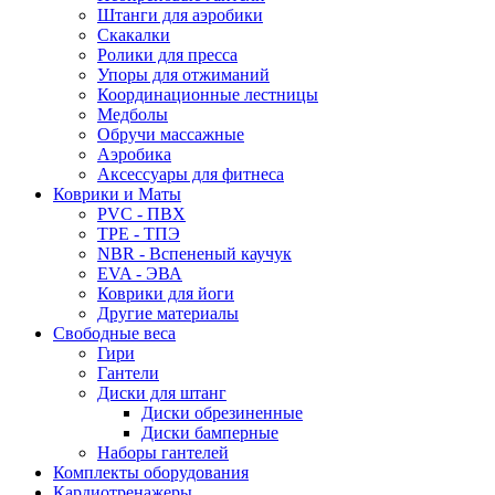
Штанги для аэробики
Скакалки
Ролики для пресса
Упоры для отжиманий
Координационные лестницы
Медболы
Обручи массажные
Аэробика
Аксессуары для фитнеса
Коврики и Маты
PVC - ПВХ
TPE - ТПЭ
NBR - Вспененый каучук
EVA - ЭВА
Коврики для йоги
Другие материалы
Свободные веса
Гири
Гантели
Диски для штанг
Диски обрезиненные
Диски бамперные
Наборы гантелей
Комплекты оборудования
Кардиотренажеры