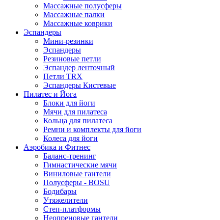
Массажные полусферы
Массажные палки
Массажные коврики
Эспандеры
Мини-резинки
Эспандеры
Резиновые петли
Эспандер ленточный
Петли TRX
Эспандеры Кистевые
Пилатес и Йога
Блоки для йоги
Мячи для пилатеса
Кольца для пилатеса
Ремни и комплекты для йоги
Колеса для йоги
Аэробика и Фитнес
Баланс-тренинг
Гимнастические мячи
Виниловые гантели
Полусферы - BOSU
Бодибары
Утяжелители
Степ-платформы
Неопреновые гантели