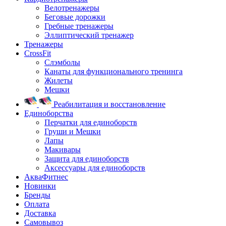
Велотренажеры
Беговые дорожки
Гребные тренажеры
Эллиптический тренажер
Тренажеры
CrossFit
Слэмболы
Канаты для функционального тренинга
Жилеты
Мешки
Реабилитация и восстановление
Единоборства
Перчатки для единоборств
Груши и Мешки
Лапы
Макивары
Защита для единоборств
Аксессуары для единоборств
АкваФитнес
Новинки
Бренды
Оплата
Доставка
Самовывоз