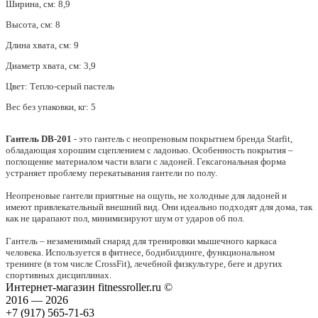
Ширина, см: 8,9
Высота, см: 8
Длина хвата, см: 9
Диаметр хвата, см: 3,9
Цвет: Тепло-серый пастель
Вес без упаковки, кг: 5
Гантель DB-201
- это гантель с неопреновым покрытием бренда Starfit,
обладающая хорошим сцеплением с ладонью. Особенность покрытия –
поглощение материалом части влаги с ладоней. Гексагональная форма
устраняет проблему перекатывания гантели по полу.
Неопреновые гантели приятные на ощупь, не холодные для ладоней и
имеют привлекательный внешний вид. Они идеально подходят для дома, так
как не царапают пол, минимизируют шум от ударов об пол.
Гантель – незаменимый снаряд для тренировки мышечного каркаса
человека. Используется в фитнесе, бодибилдинге, функциональном
тренинге (в том числе CrossFit), лечебной физкультуре, беге и других
спортивных дисциплинах.
Интернет-магазин fitnessroller.ru ©
2016 — 2026
+7 (917) 565-71-63