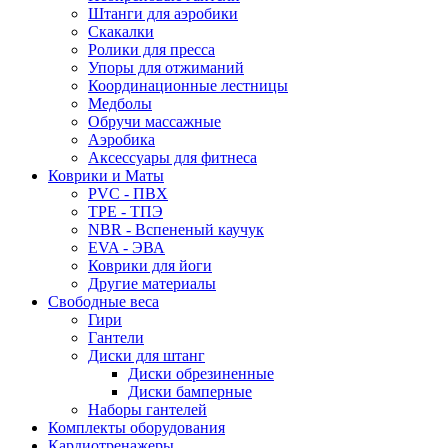
Штанги для аэробики
Скакалки
Ролики для пресса
Упоры для отжиманий
Координационные лестницы
Медболы
Обручи массажные
Аэробика
Аксессуары для фитнеса
Коврики и Маты
PVC - ПВХ
TPE - ТПЭ
NBR - Вспененый каучук
EVA - ЭВА
Коврики для йоги
Другие материалы
Свободные веса
Гири
Гантели
Диски для штанг
Диски обрезиненные
Диски бамперные
Наборы гантелей
Комплекты оборудования
Кардиотренажеры