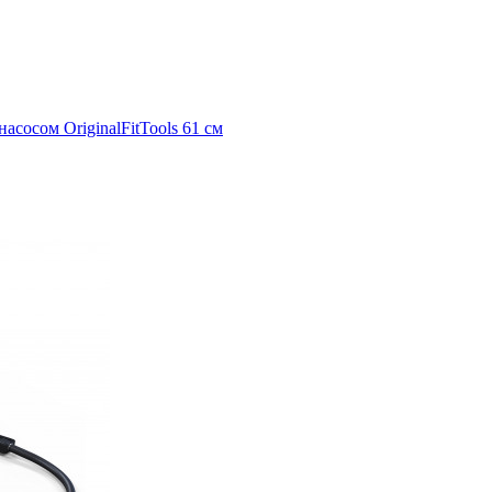
сосом OriginalFitTools 61 см