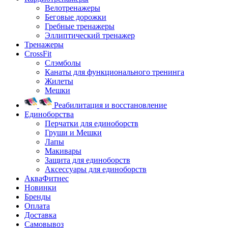
Велотренажеры
Беговые дорожки
Гребные тренажеры
Эллиптический тренажер
Тренажеры
CrossFit
Слэмболы
Канаты для функционального тренинга
Жилеты
Мешки
Реабилитация и восстановление
Единоборства
Перчатки для единоборств
Груши и Мешки
Лапы
Макивары
Защита для единоборств
Аксессуары для единоборств
АкваФитнес
Новинки
Бренды
Оплата
Доставка
Самовывоз