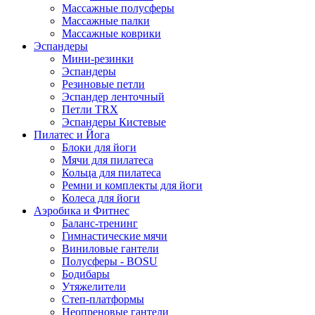
Массажные полусферы
Массажные палки
Массажные коврики
Эспандеры
Мини-резинки
Эспандеры
Резиновые петли
Эспандер ленточный
Петли TRX
Эспандеры Кистевые
Пилатес и Йога
Блоки для йоги
Мячи для пилатеса
Кольца для пилатеса
Ремни и комплекты для йоги
Колеса для йоги
Аэробика и Фитнес
Баланс-тренинг
Гимнастические мячи
Виниловые гантели
Полусферы - BOSU
Бодибары
Утяжелители
Степ-платформы
Неопреновые гантели