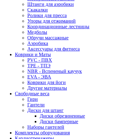
Штанги для аэробики
Скакалки
Ролики для пресса
Упоры для отжиманий
Координационные лестницы
Медболы
Обручи массажные
Аэробика
Аксессуары для фитнеса
Коврики и Маты
PVC - ПВХ
TPE - ТПЭ
NBR - Вспененый каучук
EVA - ЭВА
Коврики для йоги
Другие материалы
Свободные веса
Гири
Гантели
Диски для штанг
Диски обрезиненные
Диски бамперные
Наборы гантелей
Комплекты оборудования
Кардиотренажеры