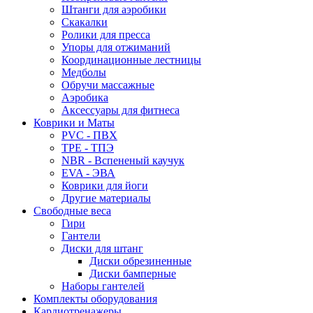
Штанги для аэробики
Скакалки
Ролики для пресса
Упоры для отжиманий
Координационные лестницы
Медболы
Обручи массажные
Аэробика
Аксессуары для фитнеса
Коврики и Маты
PVC - ПВХ
TPE - ТПЭ
NBR - Вспененый каучук
EVA - ЭВА
Коврики для йоги
Другие материалы
Свободные веса
Гири
Гантели
Диски для штанг
Диски обрезиненные
Диски бамперные
Наборы гантелей
Комплекты оборудования
Кардиотренажеры