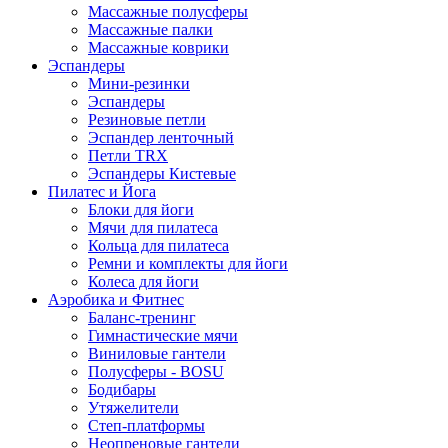
Массажные полусферы
Массажные палки
Массажные коврики
Эспандеры
Мини-резинки
Эспандеры
Резиновые петли
Эспандер ленточный
Петли TRX
Эспандеры Кистевые
Пилатес и Йога
Блоки для йоги
Мячи для пилатеса
Кольца для пилатеса
Ремни и комплекты для йоги
Колеса для йоги
Аэробика и Фитнес
Баланс-тренинг
Гимнастические мячи
Виниловые гантели
Полусферы - BOSU
Бодибары
Утяжелители
Степ-платформы
Неопреновые гантели