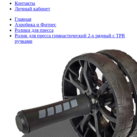
Контакты
Личный кабинет
Главная
Аэробика и Фитнес
Ролики для пресса
Ролик для пресса гимнастический 2-х рядный с TPR
ручками