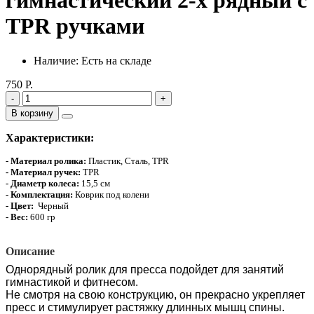
гимнастический 2-х рядный с
TPR ручками
Наличие: Есть на складе
750 Р.
-
+
В корзину
Характеристики:
- Материал ролика:
Пластик, Сталь, TPR
-
Материал ручек:
TPR
- Диаметр колеса:
15,5 см
- Комплектация
:
Коврик под колени
-
Цвет:
Черный
- Вес:
600 гр
Описание
Однорядный ролик для пресса подойдет для занятий
гимнастикой и фитнесом.
Не смотря на свою конструкцию, он прекрасно укрепляет
пресс и стимулирует растяжку длинных мышц спины.