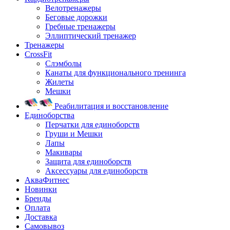
Велотренажеры
Беговые дорожки
Гребные тренажеры
Эллиптический тренажер
Тренажеры
CrossFit
Слэмболы
Канаты для функционального тренинга
Жилеты
Мешки
Реабилитация и восстановление
Единоборства
Перчатки для единоборств
Груши и Мешки
Лапы
Макивары
Защита для единоборств
Аксессуары для единоборств
АкваФитнес
Новинки
Бренды
Оплата
Доставка
Самовывоз