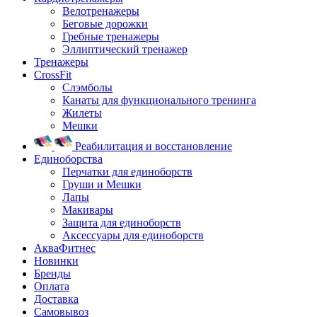
Велотренажеры
Беговые дорожки
Гребные тренажеры
Эллиптический тренажер
Тренажеры
CrossFit
Слэмболы
Канаты для функционального тренинга
Жилеты
Мешки
Реабилитация и восстановление
Единоборства
Перчатки для единоборств
Груши и Мешки
Лапы
Макивары
Защита для единоборств
Аксессуары для единоборств
АкваФитнес
Новинки
Бренды
Оплата
Доставка
Самовывоз