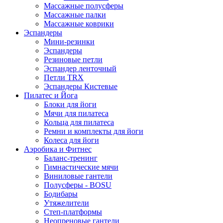
Массажные полусферы
Массажные палки
Массажные коврики
Эспандеры
Мини-резинки
Эспандеры
Резиновые петли
Эспандер ленточный
Петли TRX
Эспандеры Кистевые
Пилатес и Йога
Блоки для йоги
Мячи для пилатеса
Кольца для пилатеса
Ремни и комплекты для йоги
Колеса для йоги
Аэробика и Фитнес
Баланс-тренинг
Гимнастические мячи
Виниловые гантели
Полусферы - BOSU
Бодибары
Утяжелители
Степ-платформы
Неопреновые гантели