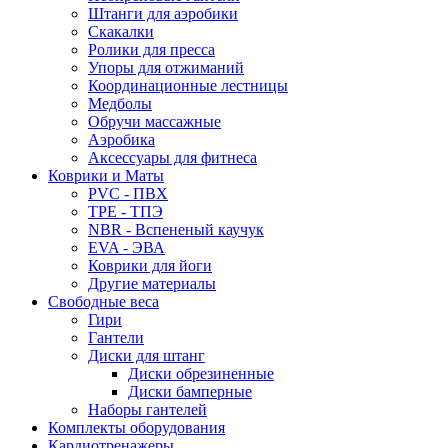
Штанги для аэробики
Скакалки
Ролики для пресса
Упоры для отжиманий
Координационные лестницы
Медболы
Обручи массажные
Аэробика
Аксессуары для фитнеса
Коврики и Маты
PVC - ПВХ
TPE - ТПЭ
NBR - Вспененый каучук
EVA - ЭВА
Коврики для йоги
Другие материалы
Свободные веса
Гири
Гантели
Диски для штанг
Диски обрезиненные
Диски бамперные
Наборы гантелей
Комплекты оборудования
Кардиотренажеры