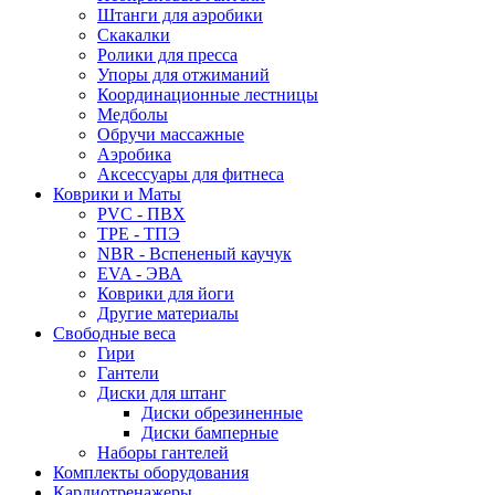
Штанги для аэробики
Скакалки
Ролики для пресса
Упоры для отжиманий
Координационные лестницы
Медболы
Обручи массажные
Аэробика
Аксессуары для фитнеса
Коврики и Маты
PVC - ПВХ
TPE - ТПЭ
NBR - Вспененый каучук
EVA - ЭВА
Коврики для йоги
Другие материалы
Свободные веса
Гири
Гантели
Диски для штанг
Диски обрезиненные
Диски бамперные
Наборы гантелей
Комплекты оборудования
Кардиотренажеры