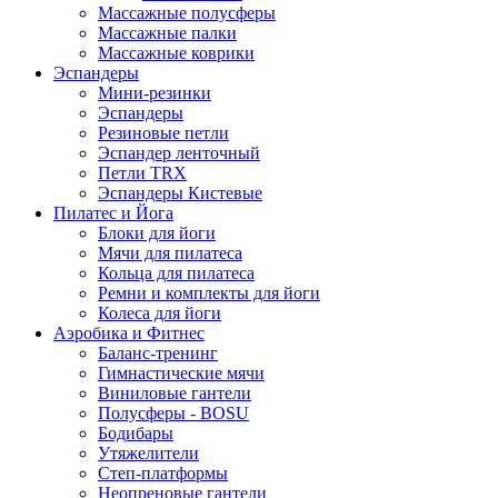
Массажные полусферы
Массажные палки
Массажные коврики
Эспандеры
Мини-резинки
Эспандеры
Резиновые петли
Эспандер ленточный
Петли TRX
Эспандеры Кистевые
Пилатес и Йога
Блоки для йоги
Мячи для пилатеса
Кольца для пилатеса
Ремни и комплекты для йоги
Колеса для йоги
Аэробика и Фитнес
Баланс-тренинг
Гимнастические мячи
Виниловые гантели
Полусферы - BOSU
Бодибары
Утяжелители
Степ-платформы
Неопреновые гантели