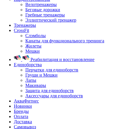
Велотренажеры
Беговые дорожки
Гребные тренажеры
Эллиптический тренажер
Тренажеры
CrossFit
Слэмболы
Канаты для функционального тренинга
Жилеты
Мешки
Реабилитация и восстановление
Единоборства
Перчатки для единоборств
Груши и Мешки
Лапы
Макивары
Защита для единоборств
Аксессуары для единоборств
АкваФитнес
Новинки
Бренды
Оплата
Доставка
Самовывоз