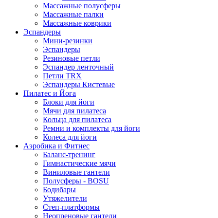
Массажные полусферы
Массажные палки
Массажные коврики
Эспандеры
Мини-резинки
Эспандеры
Резиновые петли
Эспандер ленточный
Петли TRX
Эспандеры Кистевые
Пилатес и Йога
Блоки для йоги
Мячи для пилатеса
Кольца для пилатеса
Ремни и комплекты для йоги
Колеса для йоги
Аэробика и Фитнес
Баланс-тренинг
Гимнастические мячи
Виниловые гантели
Полусферы - BOSU
Бодибары
Утяжелители
Степ-платформы
Неопреновые гантели