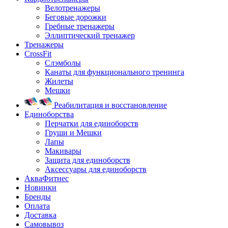
Велотренажеры
Беговые дорожки
Гребные тренажеры
Эллиптический тренажер
Тренажеры
CrossFit
Слэмболы
Канаты для функционального тренинга
Жилеты
Мешки
Реабилитация и восстановление
Единоборства
Перчатки для единоборств
Груши и Мешки
Лапы
Макивары
Защита для единоборств
Аксессуары для единоборств
АкваФитнес
Новинки
Бренды
Оплата
Доставка
Самовывоз