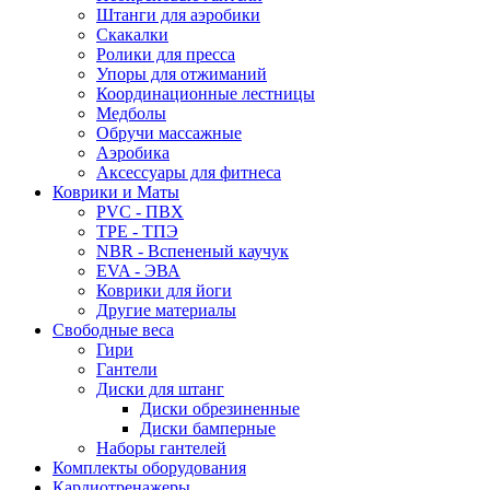
Штанги для аэробики
Скакалки
Ролики для пресса
Упоры для отжиманий
Координационные лестницы
Медболы
Обручи массажные
Аэробика
Аксессуары для фитнеса
Коврики и Маты
PVC - ПВХ
TPE - ТПЭ
NBR - Вспененый каучук
EVA - ЭВА
Коврики для йоги
Другие материалы
Свободные веса
Гири
Гантели
Диски для штанг
Диски обрезиненные
Диски бамперные
Наборы гантелей
Комплекты оборудования
Кардиотренажеры