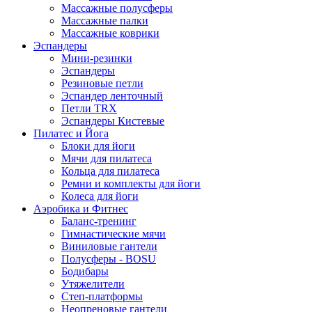
Массажные полусферы
Массажные палки
Массажные коврики
Эспандеры
Мини-резинки
Эспандеры
Резиновые петли
Эспандер ленточный
Петли TRX
Эспандеры Кистевые
Пилатес и Йога
Блоки для йоги
Мячи для пилатеса
Кольца для пилатеса
Ремни и комплекты для йоги
Колеса для йоги
Аэробика и Фитнес
Баланс-тренинг
Гимнастические мячи
Виниловые гантели
Полусферы - BOSU
Бодибары
Утяжелители
Степ-платформы
Неопреновые гантели