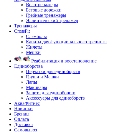
Велотренажеры
Беговые дорожки
Гребные тренажеры
Эллиптический тренажер
Тренажеры
CrossFit
Слэмболы
Канаты для функционального тренинга
Жилеты
Мешки
Реабилитация и восстановление
Единоборства
Перчатки для единоборств
Груши и Мешки
Лапы
Макивары
Защита для единоборств
Аксессуары для единоборств
АкваФитнес
Новинки
Бренды
Оплата
Доставка
Самовывоз