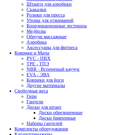
Штанги для аэробики
Скакалки
Ролики для пресса
Упоры для отжиманий
Координационные лестницы
Медболы
Обручи массажные
Аэробика
Аксессуары для фитнеса
Коврики и Маты
PVC - ПВХ
TPE - ТПЭ
NBR - Вспененый каучук
EVA - ЭВА
Коврики для йоги
Другие материалы
Свободные веса
Гири
Гантели
Диски для штанг
Диски обрезиненные
Диски бамперные
Наборы гантелей
Комплекты оборудования
Кардиотренажеры