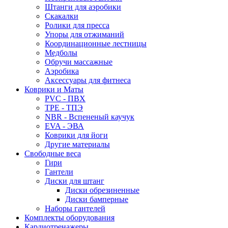
Штанги для аэробики
Скакалки
Ролики для пресса
Упоры для отжиманий
Координационные лестницы
Медболы
Обручи массажные
Аэробика
Аксессуары для фитнеса
Коврики и Маты
PVC - ПВХ
TPE - ТПЭ
NBR - Вспененый каучук
EVA - ЭВА
Коврики для йоги
Другие материалы
Свободные веса
Гири
Гантели
Диски для штанг
Диски обрезиненные
Диски бамперные
Наборы гантелей
Комплекты оборудования
Кардиотренажеры