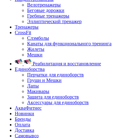
Велотренажеры
Беговые дорожки
Гребные тренажеры
Эллиптический тренажер
Тренажеры
CrossFit
Слэмболы
Канаты для функционального тренинга
Жилеты
Мешки
Реабилитация и восстановление
Единоборства
Перчатки для единоборств
Груши и Мешки
Лапы
Макивары
Защита для единоборств
Аксессуары для единоборств
АкваФитнес
Новинки
Бренды
Оплата
Доставка
Самовывоз