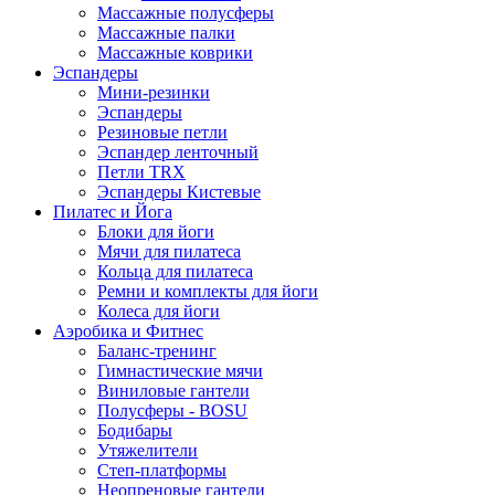
Массажные полусферы
Массажные палки
Массажные коврики
Эспандеры
Мини-резинки
Эспандеры
Резиновые петли
Эспандер ленточный
Петли TRX
Эспандеры Кистевые
Пилатес и Йога
Блоки для йоги
Мячи для пилатеса
Кольца для пилатеса
Ремни и комплекты для йоги
Колеса для йоги
Аэробика и Фитнес
Баланс-тренинг
Гимнастические мячи
Виниловые гантели
Полусферы - BOSU
Бодибары
Утяжелители
Степ-платформы
Неопреновые гантели