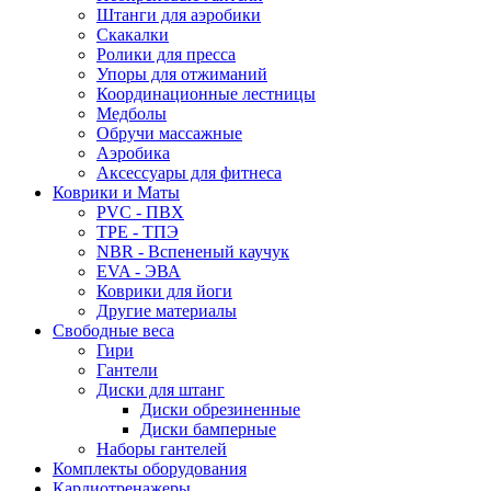
Штанги для аэробики
Скакалки
Ролики для пресса
Упоры для отжиманий
Координационные лестницы
Медболы
Обручи массажные
Аэробика
Аксессуары для фитнеса
Коврики и Маты
PVC - ПВХ
TPE - ТПЭ
NBR - Вспененый каучук
EVA - ЭВА
Коврики для йоги
Другие материалы
Свободные веса
Гири
Гантели
Диски для штанг
Диски обрезиненные
Диски бамперные
Наборы гантелей
Комплекты оборудования
Кардиотренажеры