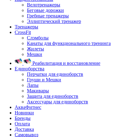
Велотренажеры
Беговые дорожки
Гребные тренажеры
Эллиптический тренажер
Тренажеры
CrossFit
Слэмболы
Канаты для функционального тренинга
Жилеты
Мешки
Реабилитация и восстановление
Единоборства
Перчатки для единоборств
Груши и Мешки
Лапы
Макивары
Защита для единоборств
Аксессуары для единоборств
АкваФитнес
Новинки
Бренды
Оплата
Доставка
Самовывоз