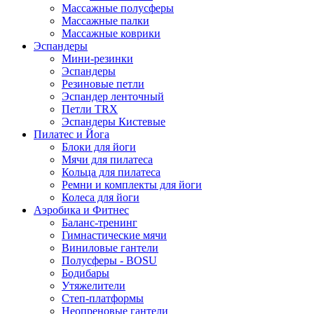
Массажные полусферы
Массажные палки
Массажные коврики
Эспандеры
Мини-резинки
Эспандеры
Резиновые петли
Эспандер ленточный
Петли TRX
Эспандеры Кистевые
Пилатес и Йога
Блоки для йоги
Мячи для пилатеса
Кольца для пилатеса
Ремни и комплекты для йоги
Колеса для йоги
Аэробика и Фитнес
Баланс-тренинг
Гимнастические мячи
Виниловые гантели
Полусферы - BOSU
Бодибары
Утяжелители
Степ-платформы
Неопреновые гантели