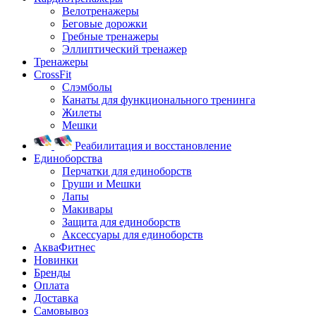
Велотренажеры
Беговые дорожки
Гребные тренажеры
Эллиптический тренажер
Тренажеры
CrossFit
Слэмболы
Канаты для функционального тренинга
Жилеты
Мешки
Реабилитация и восстановление
Единоборства
Перчатки для единоборств
Груши и Мешки
Лапы
Макивары
Защита для единоборств
Аксессуары для единоборств
АкваФитнес
Новинки
Бренды
Оплата
Доставка
Самовывоз