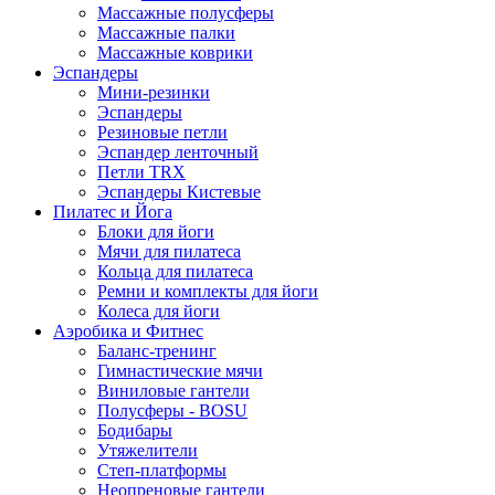
Массажные полусферы
Массажные палки
Массажные коврики
Эспандеры
Мини-резинки
Эспандеры
Резиновые петли
Эспандер ленточный
Петли TRX
Эспандеры Кистевые
Пилатес и Йога
Блоки для йоги
Мячи для пилатеса
Кольца для пилатеса
Ремни и комплекты для йоги
Колеса для йоги
Аэробика и Фитнес
Баланс-тренинг
Гимнастические мячи
Виниловые гантели
Полусферы - BOSU
Бодибары
Утяжелители
Степ-платформы
Неопреновые гантели