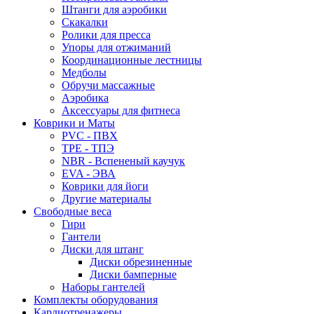
Штанги для аэробики
Скакалки
Ролики для пресса
Упоры для отжиманий
Координационные лестницы
Медболы
Обручи массажные
Аэробика
Аксессуары для фитнеса
Коврики и Маты
PVC - ПВХ
TPE - ТПЭ
NBR - Вспененый каучук
EVA - ЭВА
Коврики для йоги
Другие материалы
Свободные веса
Гири
Гантели
Диски для штанг
Диски обрезиненные
Диски бамперные
Наборы гантелей
Комплекты оборудования
Кардиотренажеры