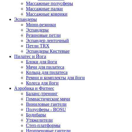
Массажные полусферы
Массажные палки
Массажные коврики
Эспандеры
Мини-резинки
Эспандеры
Резиновые петли
Эспандер ленточный
Петли TRX
Эспандеры Кистевые
Пилатес и Йога
Блоки для йоги
Мячи для пилатеса
Кольца для пилатеса
Ремни и комплекты для йоги
Колеса для йоги
Аэробика и Фитнес
Баланс-тренинг
Гимнастические мячи
Виниловые гантели
Полусферы - BOSU
Бодибары
Утяжелители
Степ-платформы
Неопреновые гантели