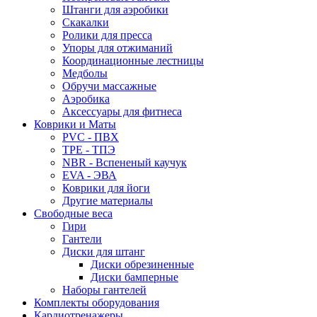
Штанги для аэробики
Скакалки
Ролики для пресса
Упоры для отжиманий
Координационные лестницы
Медболы
Обручи массажные
Аэробика
Аксессуары для фитнеса
Коврики и Маты
PVC - ПВХ
TPE - ТПЭ
NBR - Вспененый каучук
EVA - ЭВА
Коврики для йоги
Другие материалы
Свободные веса
Гири
Гантели
Диски для штанг
Диски обрезиненные
Диски бамперные
Наборы гантелей
Комплекты оборудования
Кардиотренажеры