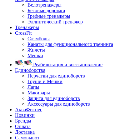
Велотренажеры
Беговые дорожки
Гребные тренажеры
Эллиптический тренажер
Тренажеры
CrossFit
Слэмболы
Канаты для функционального тренинга
Жилеты
Мешки
Реабилитация и восстановление
Единоборства
Перчатки для единоборств
Груши и Мешки
Лапы
Макивары
Защита для единоборств
Аксессуары для единоборств
АкваФитнес
Новинки
Бренды
Оплата
Доставка
Самовывоз