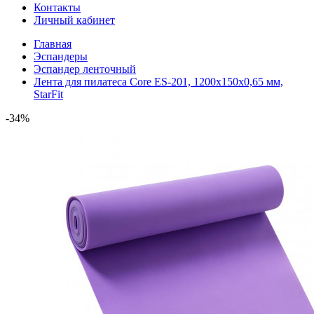
Контакты
Личный кабинет
Главная
Эспандеры
Эспандер ленточный
Лента для пилатеса Core ES-201, 1200х150х0,65 мм,
StarFit
-34%