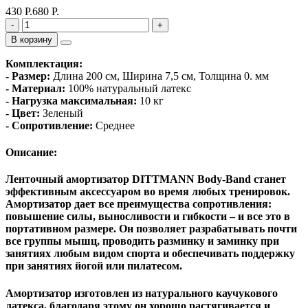
430 Р.
680 Р.
-
+
В корзину
Комплектация:
-
Размер:
Длина 200 см, Ширина 7,5 см, Т
олщина 0. мм
-
Материал:
100% натуральный латекс
-
Нагрузка максимальная:
10 кг
- Цвет:
Зеленый
-
Сопротивление:
Среднее
Описание:
Ленточный амортизатор DITTMANN Body-Band станет
эффективным аксессуаром во время любых тренировок.
Амортизатор дает все преимущества сопротивления:
повышение силы, выносливости и гибкости – и все это в
портативном размере. Он позволяет разрабатывать почти
все группы мышц, проводить разминку и заминку при
занятиях любым видом спорта и обеспечивать поддержку
при занятиях йогой или пилатесом.
Амортизатор изготовлен из натурального каучукового
латекса, благодаря этому он хорошо растягивается и