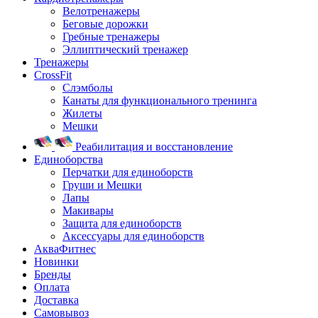
Велотренажеры
Беговые дорожки
Гребные тренажеры
Эллиптический тренажер
Тренажеры
CrossFit
Слэмболы
Канаты для функционального тренинга
Жилеты
Мешки
Реабилитация и восстановление
Единоборства
Перчатки для единоборств
Груши и Мешки
Лапы
Макивары
Защита для единоборств
Аксессуары для единоборств
АкваФитнес
Новинки
Бренды
Оплата
Доставка
Самовывоз