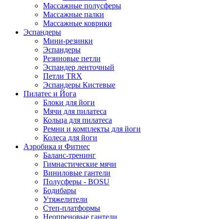
Массажные полусферы
Массажные палки
Массажные коврики
Эспандеры
Мини-резинки
Эспандеры
Резиновые петли
Эспандер ленточный
Петли TRX
Эспандеры Кистевые
Пилатес и Йога
Блоки для йоги
Мячи для пилатеса
Кольца для пилатеса
Ремни и комплекты для йоги
Колеса для йоги
Аэробика и Фитнес
Баланс-тренинг
Гимнастические мячи
Виниловые гантели
Полусферы - BOSU
Бодибары
Утяжелители
Степ-платформы
Неопреновые гантели