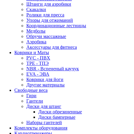
Штанги для аэробики
Скакалки
Ролики для пресса
Упоры для отжиманий
Координационные лестницы
Медболы
Обручи массажные
Аэробика
Аксессуары для фитнеса
Коврики и Маты
PVC - ПВХ
TPE - ТПЭ
NBR - Вспененый каучук
EVA - ЭВА
Коврики для йоги
Другие материалы
Свободные веса
Гири
Гантели
Диски для штанг
Диски обрезиненные
Диски бамперные
Наборы гантелей
Комплекты оборудования
Кардиотренажеры