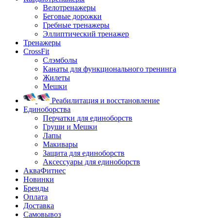
Велотренажеры
Беговые дорожки
Гребные тренажеры
Эллиптический тренажер
Тренажеры
CrossFit
Слэмболы
Канаты для функционального тренинга
Жилеты
Мешки
Реабилитация и восстановление
Единоборства
Перчатки для единоборств
Груши и Мешки
Лапы
Макивары
Защита для единоборств
Аксессуары для единоборств
АкваФитнес
Новинки
Бренды
Оплата
Доставка
Самовывоз