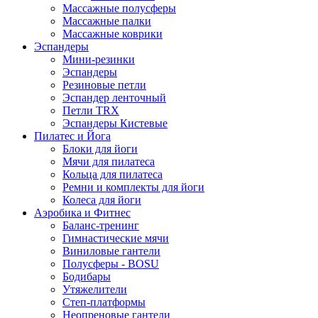
Массажные полусферы
Массажные палки
Массажные коврики
Эспандеры
Мини-резинки
Эспандеры
Резиновые петли
Эспандер ленточный
Петли TRX
Эспандеры Кистевые
Пилатес и Йога
Блоки для йоги
Мячи для пилатеса
Кольца для пилатеса
Ремни и комплекты для йоги
Колеса для йоги
Аэробика и Фитнес
Баланс-тренинг
Гимнастические мячи
Виниловые гантели
Полусферы - BOSU
Бодибары
Утяжелители
Степ-платформы
Неопреновые гантели