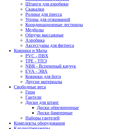
Штанги для аэробики
Скакалки
Ролики для пресса
Упоры для отжиманий
Координационные лестницы
Медболы
Обручи массажные
Аэробика
Аксессуары для фитнеса
Коврики и Маты
PVC - ПВХ
TPE - ТПЭ
NBR - Вспененый каучук
EVA - ЭВА
Коврики для йоги
Другие материалы
Свободные веса
Гири
Гантели
Диски для штанг
Диски обрезиненные
Диски бамперные
Наборы гантелей
Комплекты оборудования
Кардиотренажеры