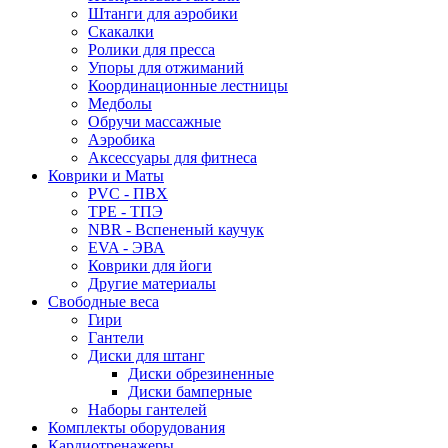
Штанги для аэробики
Скакалки
Ролики для пресса
Упоры для отжиманий
Координационные лестницы
Медболы
Обручи массажные
Аэробика
Аксессуары для фитнеса
Коврики и Маты
PVC - ПВХ
TPE - ТПЭ
NBR - Вспененый каучук
EVA - ЭВА
Коврики для йоги
Другие материалы
Свободные веса
Гири
Гантели
Диски для штанг
Диски обрезиненные
Диски бамперные
Наборы гантелей
Комплекты оборудования
Кардиотренажеры