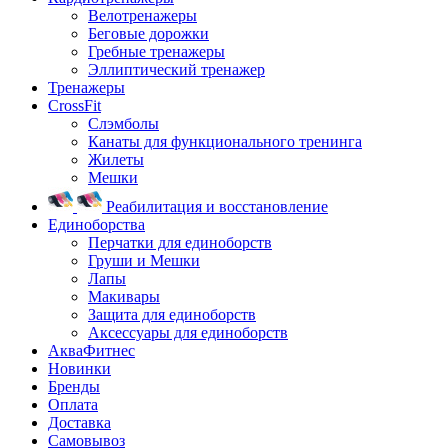
Велотренажеры
Беговые дорожки
Гребные тренажеры
Эллиптический тренажер
Тренажеры
CrossFit
Слэмболы
Канаты для функционального тренинга
Жилеты
Мешки
Реабилитация и восстановление
Единоборства
Перчатки для единоборств
Груши и Мешки
Лапы
Макивары
Защита для единоборств
Аксессуары для единоборств
АкваФитнес
Новинки
Бренды
Оплата
Доставка
Самовывоз