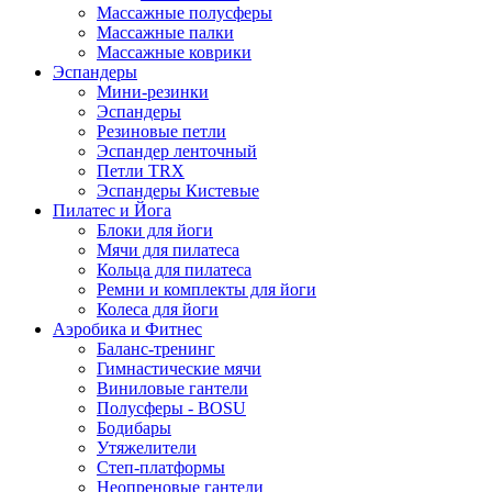
Массажные полусферы
Массажные палки
Массажные коврики
Эспандеры
Мини-резинки
Эспандеры
Резиновые петли
Эспандер ленточный
Петли TRX
Эспандеры Кистевые
Пилатес и Йога
Блоки для йоги
Мячи для пилатеса
Кольца для пилатеса
Ремни и комплекты для йоги
Колеса для йоги
Аэробика и Фитнес
Баланс-тренинг
Гимнастические мячи
Виниловые гантели
Полусферы - BOSU
Бодибары
Утяжелители
Степ-платформы
Неопреновые гантели