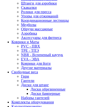
Штанги для аэробики
Скакалки
Ролики для пресса
Упоры для отжиманий
Координационные лестницы
Медболы
Обручи массажные
Аэробика
Аксессуары для фитнеса
Коврики и Маты
PVC - ПВХ
TPE - ТПЭ
NBR - Вспененый каучук
EVA - ЭВА
Коврики для йоги
Другие материалы
Свободные веса
Гири
Гантели
Диски для штанг
Диски обрезиненные
Диски бамперные
Наборы гантелей
Комплекты оборудования
Кардиотренажеры