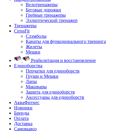
Велотренажеры
Беговые дорожки
Гребные тренажеры
Эллиптический тренажер
Тренажеры
CrossFit
Слэмболы
Канаты для функционального тренинга
Жилеты
Мешки
Реабилитация и восстановление
Единоборства
Перчатки для единоборств
Груши и Мешки
Лапы
Макивары
Защита для единоборств
Аксессуары для единоборств
АкваФитнес
Новинки
Бренды
Оплата
Доставка
Самовывоз