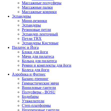
Массажные полусферы
Массажные палки
Массажные коврики
Эспандеры
Мини-резинки
Эспандеры
Резиновые петли
Эспандер ленточный
Петли TRX
Эспандеры Кистевые
Пилатес и Йога
Блоки для йоги
Мячи для пилатеса
Кольца для пилатеса
Ремни и комплекты для йоги
Колеса для йоги
Аэробика и Фитнес
Баланс-тренинг
Гимнастические мячи
Виниловые гантели
Полусферы - BOSU
Бодибары
Утяжелители
Степ-платформы
Неопреновые гантели