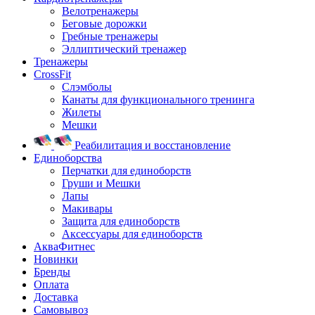
Велотренажеры
Беговые дорожки
Гребные тренажеры
Эллиптический тренажер
Тренажеры
CrossFit
Слэмболы
Канаты для функционального тренинга
Жилеты
Мешки
Реабилитация и восстановление
Единоборства
Перчатки для единоборств
Груши и Мешки
Лапы
Макивары
Защита для единоборств
Аксессуары для единоборств
АкваФитнес
Новинки
Бренды
Оплата
Доставка
Самовывоз