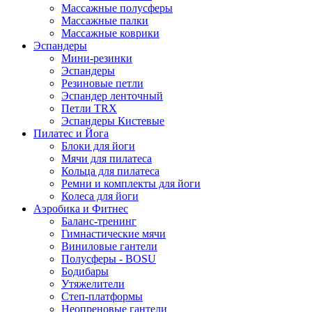
Массажные полусферы
Массажные палки
Массажные коврики
Эспандеры
Мини-резинки
Эспандеры
Резиновые петли
Эспандер ленточный
Петли TRX
Эспандеры Кистевые
Пилатес и Йога
Блоки для йоги
Мячи для пилатеса
Кольца для пилатеса
Ремни и комплекты для йоги
Колеса для йоги
Аэробика и Фитнес
Баланс-тренинг
Гимнастические мячи
Виниловые гантели
Полусферы - BOSU
Бодибары
Утяжелители
Степ-платформы
Неопреновые гантели