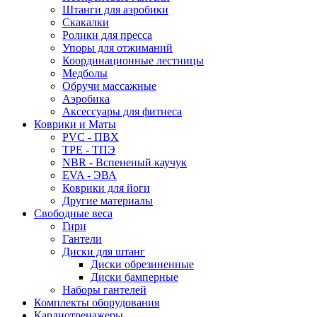
Штанги для аэробики
Скакалки
Ролики для пресса
Упоры для отжиманий
Координационные лестницы
Медболы
Обручи массажные
Аэробика
Аксессуары для фитнеса
Коврики и Маты
PVC - ПВХ
TPE - ТПЭ
NBR - Вспененый каучук
EVA - ЭВА
Коврики для йоги
Другие материалы
Свободные веса
Гири
Гантели
Диски для штанг
Диски обрезиненные
Диски бамперные
Наборы гантелей
Комплекты оборудования
Кардиотренажеры