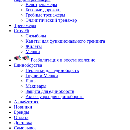
Велотренажеры
Беговые дорожки
Гребные тренажеры
Эллиптический тренажер
Тренажеры
CrossFit
Слэмболы
Канаты для функционального тренинга
Жилеты
Мешки
Реабилитация и восстановление
Единоборства
Перчатки для единоборств
Груши и Мешки
Лапы
Макивары
Защита для единоборств
Аксессуары для единоборств
АкваФитнес
Новинки
Бренды
Оплата
Доставка
Самовывоз