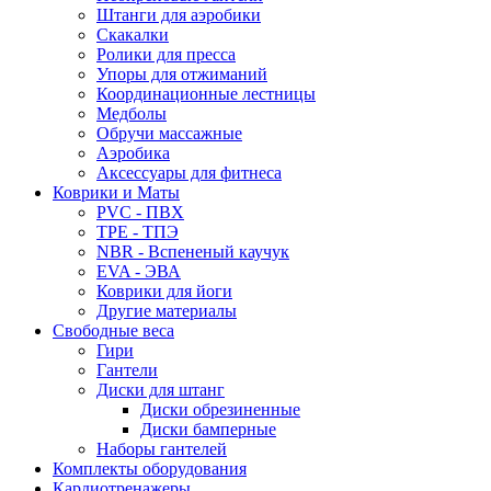
Штанги для аэробики
Скакалки
Ролики для пресса
Упоры для отжиманий
Координационные лестницы
Медболы
Обручи массажные
Аэробика
Аксессуары для фитнеса
Коврики и Маты
PVC - ПВХ
TPE - ТПЭ
NBR - Вспененый каучук
EVA - ЭВА
Коврики для йоги
Другие материалы
Свободные веса
Гири
Гантели
Диски для штанг
Диски обрезиненные
Диски бамперные
Наборы гантелей
Комплекты оборудования
Кардиотренажеры