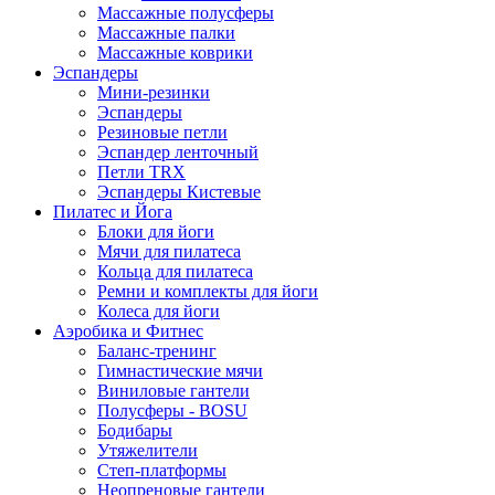
Массажные полусферы
Массажные палки
Массажные коврики
Эспандеры
Мини-резинки
Эспандеры
Резиновые петли
Эспандер ленточный
Петли TRX
Эспандеры Кистевые
Пилатес и Йога
Блоки для йоги
Мячи для пилатеса
Кольца для пилатеса
Ремни и комплекты для йоги
Колеса для йоги
Аэробика и Фитнес
Баланс-тренинг
Гимнастические мячи
Виниловые гантели
Полусферы - BOSU
Бодибары
Утяжелители
Степ-платформы
Неопреновые гантели