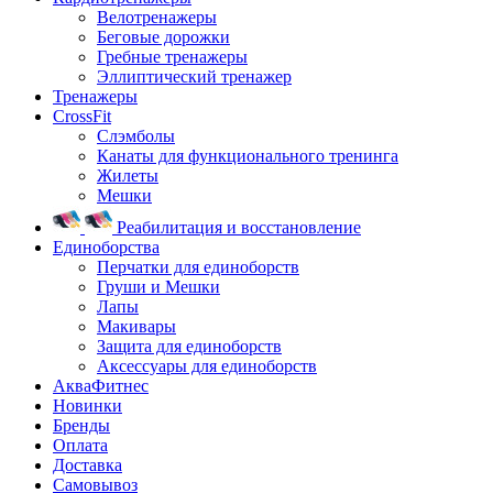
Велотренажеры
Беговые дорожки
Гребные тренажеры
Эллиптический тренажер
Тренажеры
CrossFit
Слэмболы
Канаты для функционального тренинга
Жилеты
Мешки
Реабилитация и восстановление
Единоборства
Перчатки для единоборств
Груши и Мешки
Лапы
Макивары
Защита для единоборств
Аксессуары для единоборств
АкваФитнес
Новинки
Бренды
Оплата
Доставка
Самовывоз