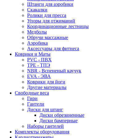
Штанги для аэробики
Скакалки
Ролики для пресса
Упоры для отжиманий
Координационные лестницы
Медболы
Обручи массажные
Аэробика
Аксессуары для фитнеса
Коврики и Маты
PVC - ПВХ
TPE - ТПЭ
NBR - Вспененый каучук
EVA - ЭВА
Коврики для йоги
Другие материалы
Свободные веса
Гири
Гантели
Диски для штанг
Диски обрезиненные
Диски бамперные
Наборы гантелей
Комплекты оборудования
Кардиотренажеры