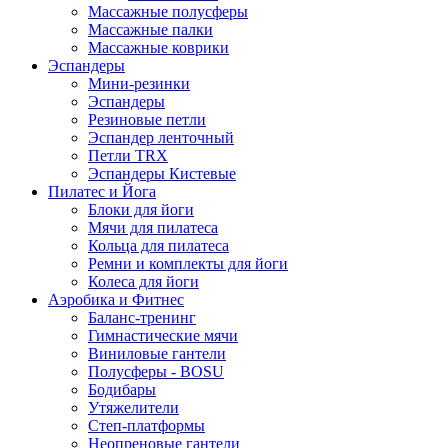
Массажные полусферы
Массажные палки
Массажные коврики
Эспандеры
Мини-резинки
Эспандеры
Резиновые петли
Эспандер ленточный
Петли TRX
Эспандеры Кистевые
Пилатес и Йога
Блоки для йоги
Мячи для пилатеса
Кольца для пилатеса
Ремни и комплекты для йоги
Колеса для йоги
Аэробика и Фитнес
Баланс-тренинг
Гимнастические мячи
Виниловые гантели
Полусферы - BOSU
Бодибары
Утяжелители
Степ-платформы
Неопреновые гантели