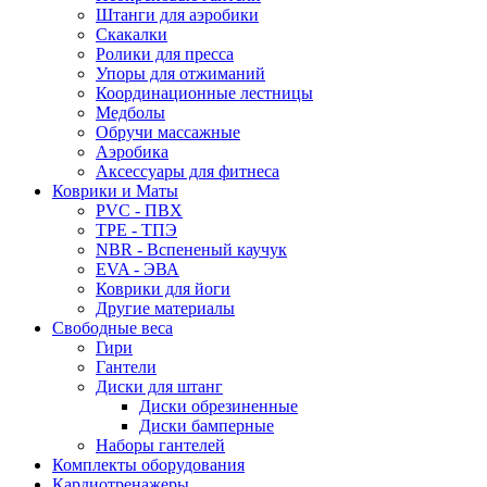
Штанги для аэробики
Скакалки
Ролики для пресса
Упоры для отжиманий
Координационные лестницы
Медболы
Обручи массажные
Аэробика
Аксессуары для фитнеса
Коврики и Маты
PVC - ПВХ
TPE - ТПЭ
NBR - Вспененый каучук
EVA - ЭВА
Коврики для йоги
Другие материалы
Свободные веса
Гири
Гантели
Диски для штанг
Диски обрезиненные
Диски бамперные
Наборы гантелей
Комплекты оборудования
Кардиотренажеры