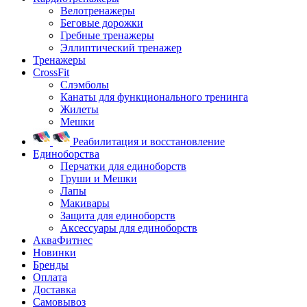
Велотренажеры
Беговые дорожки
Гребные тренажеры
Эллиптический тренажер
Тренажеры
CrossFit
Слэмболы
Канаты для функционального тренинга
Жилеты
Мешки
Реабилитация и восстановление
Единоборства
Перчатки для единоборств
Груши и Мешки
Лапы
Макивары
Защита для единоборств
Аксессуары для единоборств
АкваФитнес
Новинки
Бренды
Оплата
Доставка
Самовывоз