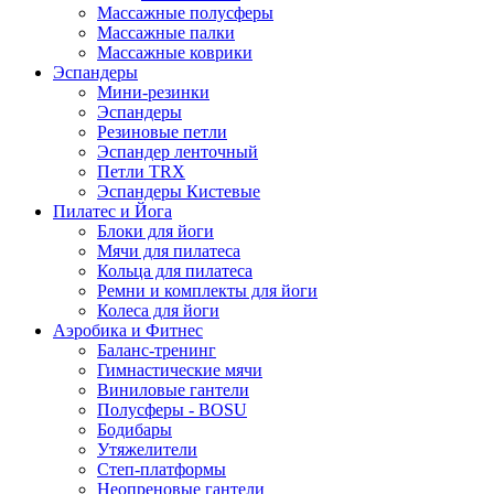
Массажные полусферы
Массажные палки
Массажные коврики
Эспандеры
Мини-резинки
Эспандеры
Резиновые петли
Эспандер ленточный
Петли TRX
Эспандеры Кистевые
Пилатес и Йога
Блоки для йоги
Мячи для пилатеса
Кольца для пилатеса
Ремни и комплекты для йоги
Колеса для йоги
Аэробика и Фитнес
Баланс-тренинг
Гимнастические мячи
Виниловые гантели
Полусферы - BOSU
Бодибары
Утяжелители
Степ-платформы
Неопреновые гантели