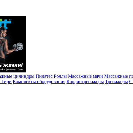
ажные цилиндры
Пилатес Роллы
Массажные мячи
Массажные п
и Гири
Комплекты оборудования
Кардиотренажеры
Тренажеры
C