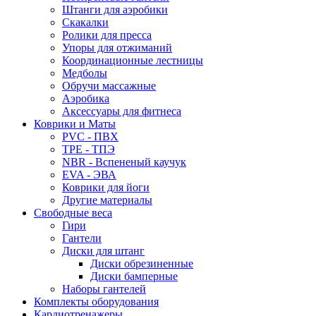
Штанги для аэробики
Скакалки
Ролики для пресса
Упоры для отжиманий
Координационные лестницы
Медболы
Обручи массажные
Аэробика
Аксессуары для фитнеса
Коврики и Маты
PVC - ПВХ
TPE - ТПЭ
NBR - Вспененый каучук
EVA - ЭВА
Коврики для йоги
Другие материалы
Свободные веса
Гири
Гантели
Диски для штанг
Диски обрезиненные
Диски бамперные
Наборы гантелей
Комплекты оборудования
Кардиотренажеры