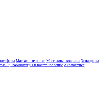
олусферы
Массажные палки
Массажные коврики
Эспандеры
rossFit
Реабилитация и восстановление
АкваФитнес