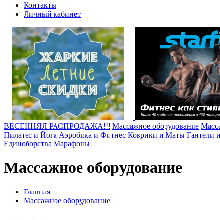
Контакты
Личный кабинет
ВЕСЕННЯЯ РАСПРОДАЖА!!!
Массажное оборудование
Масс
Пилатес и Йога
Аэробика и Фитнес
Коврики и Маты
Гантели 
Единоборства
Марафоны
Массажное оборудование
Главная
Массажное оборудование