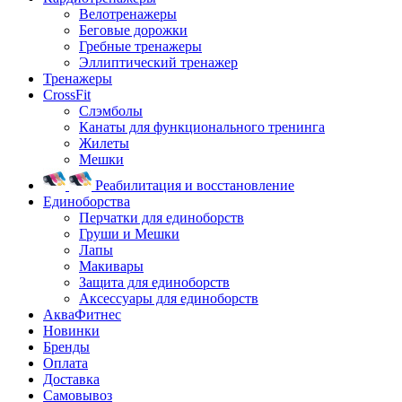
Велотренажеры
Беговые дорожки
Гребные тренажеры
Эллиптический тренажер
Тренажеры
CrossFit
Слэмболы
Канаты для функционального тренинга
Жилеты
Мешки
Реабилитация и восстановление
Единоборства
Перчатки для единоборств
Груши и Мешки
Лапы
Макивары
Защита для единоборств
Аксессуары для единоборств
АкваФитнес
Новинки
Бренды
Оплата
Доставка
Самовывоз