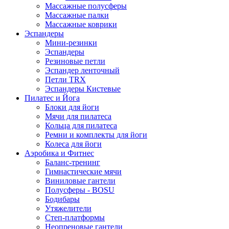
Массажные полусферы
Массажные палки
Массажные коврики
Эспандеры
Мини-резинки
Эспандеры
Резиновые петли
Эспандер ленточный
Петли TRX
Эспандеры Кистевые
Пилатес и Йога
Блоки для йоги
Мячи для пилатеса
Кольца для пилатеса
Ремни и комплекты для йоги
Колеса для йоги
Аэробика и Фитнес
Баланс-тренинг
Гимнастические мячи
Виниловые гантели
Полусферы - BOSU
Бодибары
Утяжелители
Степ-платформы
Неопреновые гантели