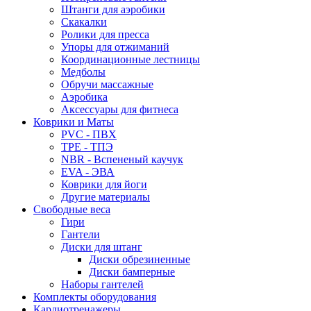
Штанги для аэробики
Скакалки
Ролики для пресса
Упоры для отжиманий
Координационные лестницы
Медболы
Обручи массажные
Аэробика
Аксессуары для фитнеса
Коврики и Маты
PVC - ПВХ
TPE - ТПЭ
NBR - Вспененый каучук
EVA - ЭВА
Коврики для йоги
Другие материалы
Свободные веса
Гири
Гантели
Диски для штанг
Диски обрезиненные
Диски бамперные
Наборы гантелей
Комплекты оборудования
Кардиотренажеры