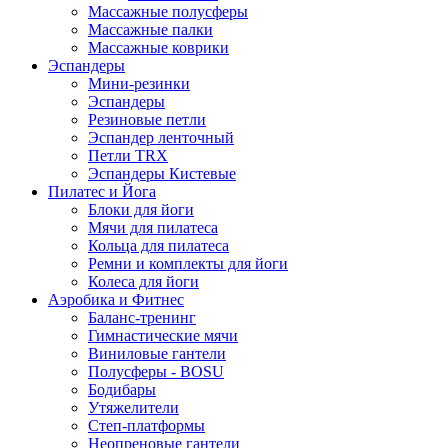
Массажные полусферы
Массажные палки
Массажные коврики
Эспандеры
Мини-резинки
Эспандеры
Резиновые петли
Эспандер ленточный
Петли TRX
Эспандеры Кистевые
Пилатес и Йога
Блоки для йоги
Мячи для пилатеса
Кольца для пилатеса
Ремни и комплекты для йоги
Колеса для йоги
Аэробика и Фитнес
Баланс-тренинг
Гимнастические мячи
Виниловые гантели
Полусферы - BOSU
Бодибары
Утяжелители
Степ-платформы
Неопреновые гантели