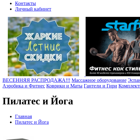
Контакты
Личный кабинет
ВЕСЕННЯЯ РАСПРОДАЖА!!!
Массажное оборудование
Эспа
Аэробика и Фитнес
Коврики и Маты
Гантели и Гири
Комплект
Пилатес и Йога
Главная
Пилатес и Йога