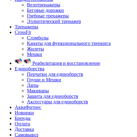
Велотренажеры
Беговые дорожки
Гребные тренажеры
Эллиптический тренажер
Тренажеры
CrossFit
Слэмболы
Канаты для функционального тренинга
Жилеты
Мешки
Реабилитация и восстановление
Единоборства
Перчатки для единоборств
Груши и Мешки
Лапы
Макивары
Защита для единоборств
Аксессуары для единоборств
АкваФитнес
Новинки
Бренды
Оплата
Доставка
Самовывоз