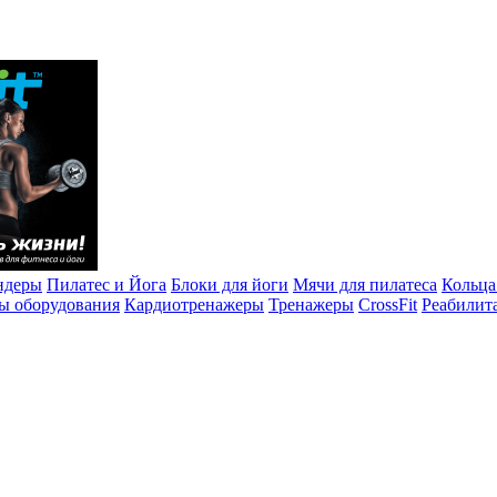
ндеры
Пилатес и Йога
Блоки для йоги
Мячи для пилатеса
Кольца
ы оборудования
Кардиотренажеры
Тренажеры
CrossFit
Реабилит