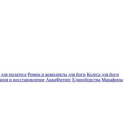
 для пилатеса
Ремни и комплекты для йоги
Колеса для йоги
ация и восстановление
АкваФитнес
Единоборства
Марафоны