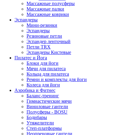
Массажные полусферы
Массажные палки
Массажные коврики
Эспандеры
Мини-резинки
Эспандеры
Резиновые петли
Эспандер ленточный
Петли TRX
Эспандеры Кистевые
Пилатес и Йога
Блоки для йоги
Мячи для пилатеса
Кольца для пилатеса
Ремни и комплекты для йоги
Колеса для йоги
Аэробика и Фитнес
Баланс-тренинг
Гимнастические мячи
Виниловые гантели
Полусферы - BOSU
Бодибары
Утяжелители
Степ-платформы
Неопреновые гантели