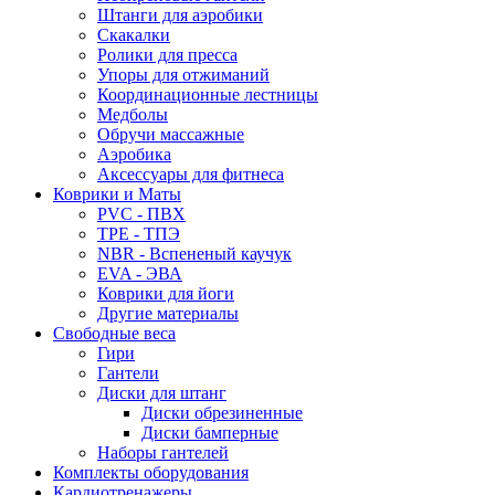
Штанги для аэробики
Скакалки
Ролики для пресса
Упоры для отжиманий
Координационные лестницы
Медболы
Обручи массажные
Аэробика
Аксессуары для фитнеса
Коврики и Маты
PVC - ПВХ
TPE - ТПЭ
NBR - Вспененый каучук
EVA - ЭВА
Коврики для йоги
Другие материалы
Свободные веса
Гири
Гантели
Диски для штанг
Диски обрезиненные
Диски бамперные
Наборы гантелей
Комплекты оборудования
Кардиотренажеры