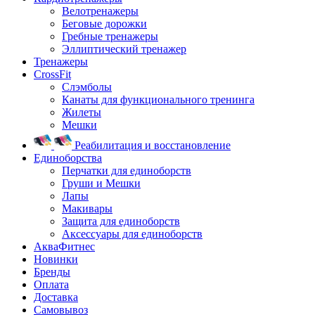
Велотренажеры
Беговые дорожки
Гребные тренажеры
Эллиптический тренажер
Тренажеры
CrossFit
Слэмболы
Канаты для функционального тренинга
Жилеты
Мешки
Реабилитация и восстановление
Единоборства
Перчатки для единоборств
Груши и Мешки
Лапы
Макивары
Защита для единоборств
Аксессуары для единоборств
АкваФитнес
Новинки
Бренды
Оплата
Доставка
Самовывоз