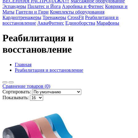
ВЕСЕННЯЯ РАСПРОДАЖА!!!
Массажное оборудование
Эспандеры
Пилатес и Йога
Аэробика и Фитнес
Коврики и
Маты
Гантели и Гири
Комплекты оборудования
Кардиотренажеры
Тренажеры
CrossFit
Реабилитация и
восстановление
АкваФитнес
Единоборства
Марафоны
Реабилитация и
восстановление
Главная
Реабилитация и восстановление
Сравнение товаров (0)
Сортировать:
Показывать: