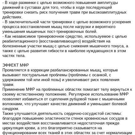
- В ходе разминки с целью возможного повышения амплитуды
движений в суставах для того, чтобы в ходе последующей
тренировки снизить риск получения травм при высокоамплитудных
действиях.
- В заключительной части тренировки с целью возможного ускорения
процесса восстановления мышц после нагрузки и вероятного
уменьшения мышечных пост-тренировочных болей.
- Как независимое тренировочное средство, используемое с целью
реабилитационного (восстанавливающего) воздействия на
болезненные участки мышц с целью снижения мышечного тонуса, а
также с целью развития гибкости в наиболее нуждающихся в этом
частях тела.
ЭФФЕКТ МФР
Проявляется в коррекции разбалансированных мышц, которые
вызывают постуральные проблемы (проблемы с осанкой, с
удержанием той или иной позы) и увеличивают риск появления
травм.
Применение МФР на проблемных областях помогает телу вернуться к
своему естественному положению. Регулярное использование МФР
позволяет избавиться от сцепления рубцовой ткани с мышечными
волокнами, что улучшает качество движений и уменьшает болевой
синдром.
Также улучшается деятельность сердечно-сосудистой системы:
благодаря повышению эластичности стенок кровеносных сосудов в
местах воздействия восстанавливается недостаточная прежде
циркуляция крови, а это благоприятно сказывается на
функционировании всех тканей в этих областях за счет нормализации