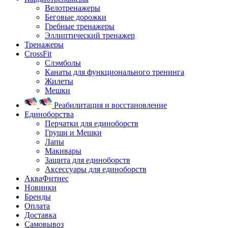
Велотренажеры
Беговые дорожки
Гребные тренажеры
Эллиптический тренажер
Тренажеры
CrossFit
Слэмболы
Канаты для функционального тренинга
Жилеты
Мешки
Реабилитация и восстановление
Единоборства
Перчатки для единоборств
Груши и Мешки
Лапы
Макивары
Защита для единоборств
Аксессуары для единоборств
АкваФитнес
Новинки
Бренды
Оплата
Доставка
Самовывоз