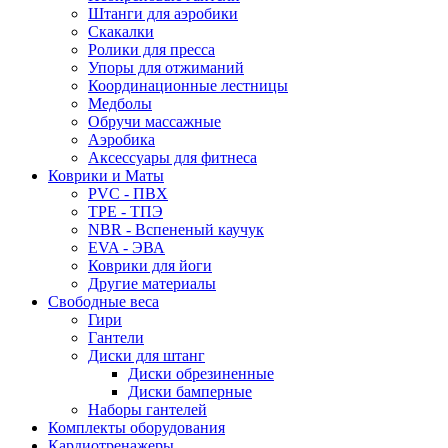
Штанги для аэробики
Скакалки
Ролики для пресса
Упоры для отжиманий
Координационные лестницы
Медболы
Обручи массажные
Аэробика
Аксессуары для фитнеса
Коврики и Маты
PVC - ПВХ
TPE - ТПЭ
NBR - Вспененый каучук
EVA - ЭВА
Коврики для йоги
Другие материалы
Свободные веса
Гири
Гантели
Диски для штанг
Диски обрезиненные
Диски бамперные
Наборы гантелей
Комплекты оборудования
Кардиотренажеры