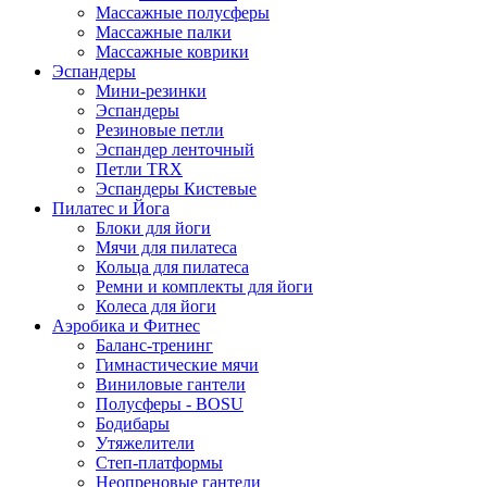
Массажные полусферы
Массажные палки
Массажные коврики
Эспандеры
Мини-резинки
Эспандеры
Резиновые петли
Эспандер ленточный
Петли TRX
Эспандеры Кистевые
Пилатес и Йога
Блоки для йоги
Мячи для пилатеса
Кольца для пилатеса
Ремни и комплекты для йоги
Колеса для йоги
Аэробика и Фитнес
Баланс-тренинг
Гимнастические мячи
Виниловые гантели
Полусферы - BOSU
Бодибары
Утяжелители
Степ-платформы
Неопреновые гантели