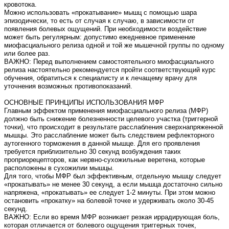
кровотока.
Можно использовать «прокатывание» мышц с помощью шара
эпизодически, то есть от случая к случаю, в зависимости от
появления болевых ощущений. При необходимости воздействие
может быть регулярным: допустимо ежедневное применение
миофасциального релиза одной и той же мышечной группы по одному
или более раз.
ВАЖНО: Перед выполнением самостоятельного миофасциального
релиза настоятельно рекомендуется пройти соответствующий курс
обучения, обратиться к специалисту и к лечащему врачу для
уточнения возможных противопоказаний.
ОСНОВНЫЕ ПРИНЦИПЫ ИСПОЛЬЗОВАНИЯ МФР
Главным эффектом применения миофасциального релиза (МФР)
должно быть снижение болезненности целевого участка (триггерной
точки), что происходит в результате расслабления сверхнапряженной
мышцы. Это расслабление может быть следствием рефлекторного
аутогенного торможения в данной мышце. Для его проявления
требуется приблизительно 30 секунд возбуждения таких
проприорецепторов, как нервно-сухожильные веретена, которые
расположены в сухожилии мышцы.
Для того, чтобы МФР был эффективным, отдельную мышцу следует
«прокатывать» не менее 30 секунд, а если мышца достаточно сильно
напряжена, «прокатывать» ее следует 1-2 минуты. При этом можно
остановить «прокатку» на болевой точке и удерживать около 30-45
секунд.
ВАЖНО: Если во время МФР возникает резкая иррадирующая боль,
которая отличается от болевого ощущения триггерных точек,