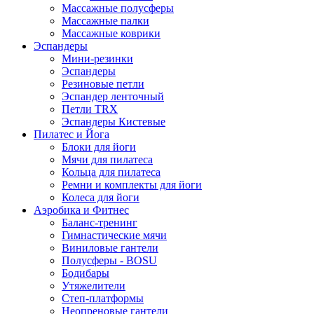
Массажные полусферы
Массажные палки
Массажные коврики
Эспандеры
Мини-резинки
Эспандеры
Резиновые петли
Эспандер ленточный
Петли TRX
Эспандеры Кистевые
Пилатес и Йога
Блоки для йоги
Мячи для пилатеса
Кольца для пилатеса
Ремни и комплекты для йоги
Колеса для йоги
Аэробика и Фитнес
Баланс-тренинг
Гимнастические мячи
Виниловые гантели
Полусферы - BOSU
Бодибары
Утяжелители
Степ-платформы
Неопреновые гантели