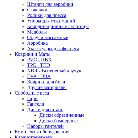
Штанги для аэробики
Скакалки
Ролики для пресса
Упоры для отжиманий
Координационные лестницы
Медболы
Обручи массажные
Аэробика
Аксессуары для фитнеса
Коврики и Маты
PVC - ПВХ
TPE - ТПЭ
NBR - Вспененый каучук
EVA - ЭВА
Коврики для йоги
Другие материалы
Свободные веса
Гири
Гантели
Диски для штанг
Диски обрезиненные
Диски бамперные
Наборы гантелей
Комплекты оборудования
Кардиотренажеры