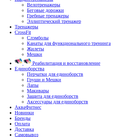
Велотренажеры
Беговые дорожки
Гребные тренажеры
Эллиптический тренажер
Тренажеры
CrossFit
Слэмболы
Канаты для функционального тренинга
Жилеты
Мешки
Реабилитация и восстановление
Единоборства
Перчатки для единоборств
Груши и Мешки
Лапы
Макивары
Защита для единоборств
Аксессуары для единоборств
АкваФитнес
Новинки
Бренды
Оплата
Доставка
Самовывоз