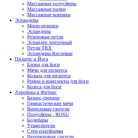
Массажные полусферы
Массажные палки
Массажные коврики
Эспандеры
Мини-резинки
Эспандеры
Резиновые петли
Эспандер ленточный
Петли TRX
Эспандеры Кистевые
Пилатес и Йога
Блоки для йоги
Мячи для пилатеса
Кольца для пилатеса
Ремни и комплекты для йоги
Колеса для йоги
Аэробика и Фитнес
Баланс-тренинг
Гимнастические мячи
Виниловые гантели
Полусферы - BOSU
Бодибары
Утяжелители
Степ-платформы
Неопреновые гантели