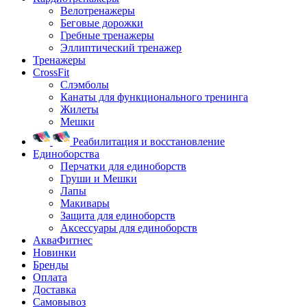
Велотренажеры
Беговые дорожки
Гребные тренажеры
Эллиптический тренажер
Тренажеры
CrossFit
Слэмболы
Канаты для функционального тренинга
Жилеты
Мешки
Реабилитация и восстановление
Единоборства
Перчатки для единоборств
Груши и Мешки
Лапы
Макивары
Защита для единоборств
Аксессуары для единоборств
АкваФитнес
Новинки
Бренды
Оплата
Доставка
Самовывоз