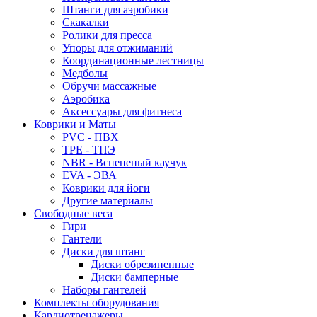
Штанги для аэробики
Скакалки
Ролики для пресса
Упоры для отжиманий
Координационные лестницы
Медболы
Обручи массажные
Аэробика
Аксессуары для фитнеса
Коврики и Маты
PVC - ПВХ
TPE - ТПЭ
NBR - Вспененый каучук
EVA - ЭВА
Коврики для йоги
Другие материалы
Свободные веса
Гири
Гантели
Диски для штанг
Диски обрезиненные
Диски бамперные
Наборы гантелей
Комплекты оборудования
Кардиотренажеры