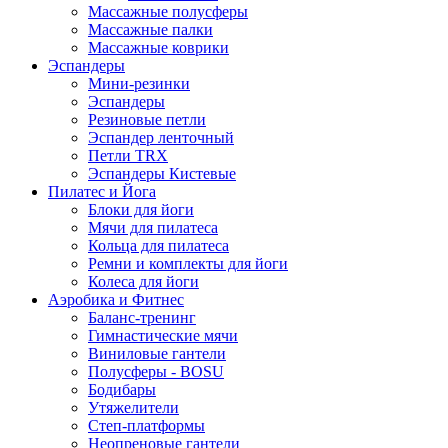
Массажные полусферы
Массажные палки
Массажные коврики
Эспандеры
Мини-резинки
Эспандеры
Резиновые петли
Эспандер ленточный
Петли TRX
Эспандеры Кистевые
Пилатес и Йога
Блоки для йоги
Мячи для пилатеса
Кольца для пилатеса
Ремни и комплекты для йоги
Колеса для йоги
Аэробика и Фитнес
Баланс-тренинг
Гимнастические мячи
Виниловые гантели
Полусферы - BOSU
Бодибары
Утяжелители
Степ-платформы
Неопреновые гантели