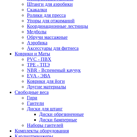
Штанги для аэробики
Скакалки
Ролики для пресса
Упоры для отжиманий
Координационные лестницы
Медболы
Обручи массажные
Аэробика
Аксессуары для фитнеса
Коврики и Маты
PVC - ПВХ
TPE - ТПЭ
NBR - Вспененый каучук
EVA - ЭВА
Коврики для йоги
Другие материалы
Свободные веса
Гири
Гантели
Диски для штанг
Диски обрезиненные
Диски бамперные
Наборы гантелей
Комплекты оборудования
Кардиотренажеры