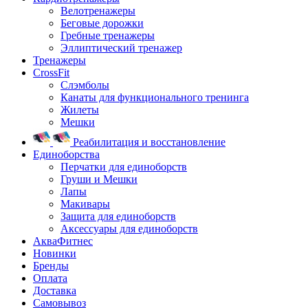
Велотренажеры
Беговые дорожки
Гребные тренажеры
Эллиптический тренажер
Тренажеры
CrossFit
Слэмболы
Канаты для функционального тренинга
Жилеты
Мешки
Реабилитация и восстановление
Единоборства
Перчатки для единоборств
Груши и Мешки
Лапы
Макивары
Защита для единоборств
Аксессуары для единоборств
АкваФитнес
Новинки
Бренды
Оплата
Доставка
Самовывоз