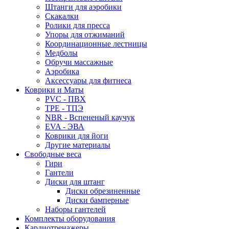
Штанги для аэробики
Скакалки
Ролики для пресса
Упоры для отжиманий
Координационные лестницы
Медболы
Обручи массажные
Аэробика
Аксессуары для фитнеса
Коврики и Маты
PVC - ПВХ
TPE - ТПЭ
NBR - Вспененый каучук
EVA - ЭВА
Коврики для йоги
Другие материалы
Свободные веса
Гири
Гантели
Диски для штанг
Диски обрезиненные
Диски бамперные
Наборы гантелей
Комплекты оборудования
Кардиотренажеры