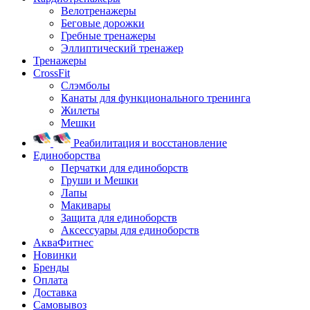
Велотренажеры
Беговые дорожки
Гребные тренажеры
Эллиптический тренажер
Тренажеры
CrossFit
Слэмболы
Канаты для функционального тренинга
Жилеты
Мешки
Реабилитация и восстановление
Единоборства
Перчатки для единоборств
Груши и Мешки
Лапы
Макивары
Защита для единоборств
Аксессуары для единоборств
АкваФитнес
Новинки
Бренды
Оплата
Доставка
Самовывоз