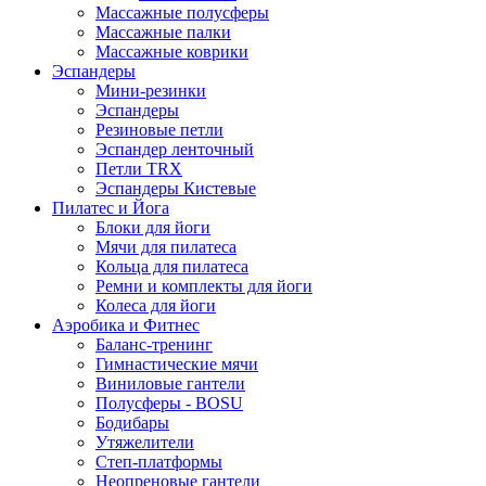
Массажные полусферы
Массажные палки
Массажные коврики
Эспандеры
Мини-резинки
Эспандеры
Резиновые петли
Эспандер ленточный
Петли TRX
Эспандеры Кистевые
Пилатес и Йога
Блоки для йоги
Мячи для пилатеса
Кольца для пилатеса
Ремни и комплекты для йоги
Колеса для йоги
Аэробика и Фитнес
Баланс-тренинг
Гимнастические мячи
Виниловые гантели
Полусферы - BOSU
Бодибары
Утяжелители
Степ-платформы
Неопреновые гантели