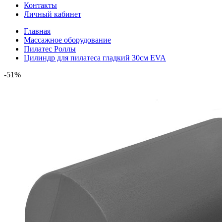
Контакты
Личный кабинет
Главная
Массажное оборудование
Пилатес Роллы
Цилиндр для пилатеса гладкий 30см EVA
-51%