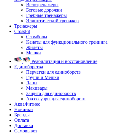
Велотренажеры
Беговые дорожки
Гребные тренажеры
Эллиптический тренажер
Тренажеры
CrossFit
Слэмболы
Канаты для функционального тренинга
Жилеты
Мешки
Реабилитация и восстановление
Единоборства
Перчатки для единоборств
Груши и Мешки
Лапы
Макивары
Защита для единоборств
Аксессуары для единоборств
АкваФитнес
Новинки
Бренды
Оплата
Доставка
Самовывоз