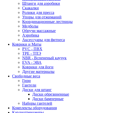
Штанги для аэробики
Скакалки
Ролики для пресса
Упоры для отжиманий
Координационные лестницы
Медболы
Обручи массажные
Аэробика
Аксессуары для фитнеса
Коврики и Маты
PVC - ПВХ
TPE - ТПЭ
NBR - Вспененый каучук
EVA - ЭВА
Коврики для йоги
Другие материалы
Свободные веса
Гири
Гантели
Диски для штанг
Диски обрезиненные
Диски бамперные
Наборы гантелей
Комплекты оборудования
Кардиотренажеры