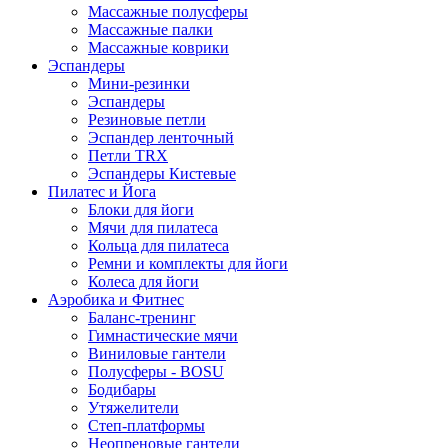
Массажные полусферы
Массажные палки
Массажные коврики
Эспандеры
Мини-резинки
Эспандеры
Резиновые петли
Эспандер ленточный
Петли TRX
Эспандеры Кистевые
Пилатес и Йога
Блоки для йоги
Мячи для пилатеса
Кольца для пилатеса
Ремни и комплекты для йоги
Колеса для йоги
Аэробика и Фитнес
Баланс-тренинг
Гимнастические мячи
Виниловые гантели
Полусферы - BOSU
Бодибары
Утяжелители
Степ-платформы
Неопреновые гантели