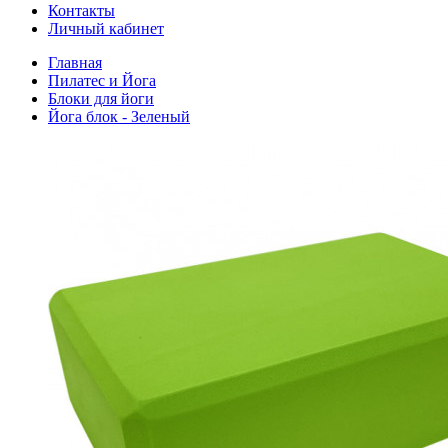
Контакты
Личный кабинет
Главная
Пилатес и Йога
Блоки для йоги
Йога блок - Зеленый