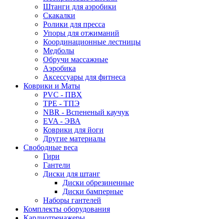
Штанги для аэробики
Скакалки
Ролики для пресса
Упоры для отжиманий
Координационные лестницы
Медболы
Обручи массажные
Аэробика
Аксессуары для фитнеса
Коврики и Маты
PVC - ПВХ
TPE - ТПЭ
NBR - Вспененый каучук
EVA - ЭВА
Коврики для йоги
Другие материалы
Свободные веса
Гири
Гантели
Диски для штанг
Диски обрезиненные
Диски бамперные
Наборы гантелей
Комплекты оборудования
Кардиотренажеры