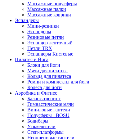
Массажные полусферы
Массажные палки
Массажные коврики
Эспандеры
Мини-резинки
Эспандеры
Резиновые петли
Эспандер ленточный
Петли TRX
Эспандеры Кистевые
Пилатес и Йога
Блоки для йоги
Мячи для пилатеса
Кольца для пилатеса
Ремни и комплекты для йоги
Колеса для йоги
Аэробика и Фитнес
Баланс-тренинг
Гимнастические мячи
Виниловые гантели
Полусферы - BOSU
Бодибары
Утяжелители
Степ-платформы
Неопреновые гантели