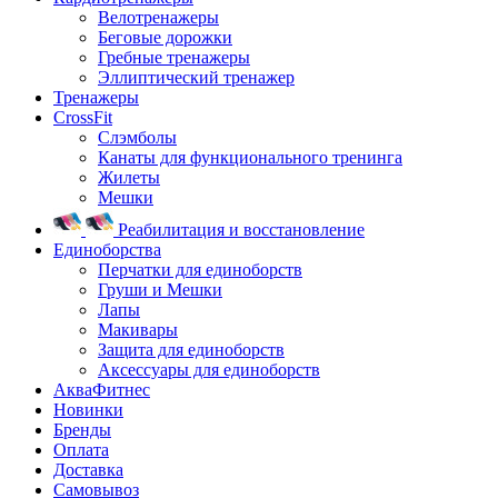
Велотренажеры
Беговые дорожки
Гребные тренажеры
Эллиптический тренажер
Тренажеры
CrossFit
Слэмболы
Канаты для функционального тренинга
Жилеты
Мешки
Реабилитация и восстановление
Единоборства
Перчатки для единоборств
Груши и Мешки
Лапы
Макивары
Защита для единоборств
Аксессуары для единоборств
АкваФитнес
Новинки
Бренды
Оплата
Доставка
Самовывоз