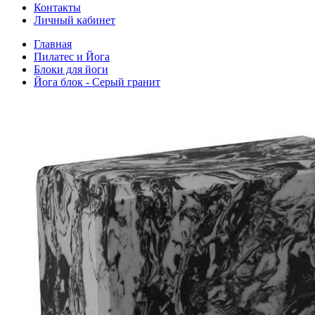
Контакты
Личный кабинет
Главная
Пилатес и Йога
Блоки для йоги
Йога блок - Серый гранит